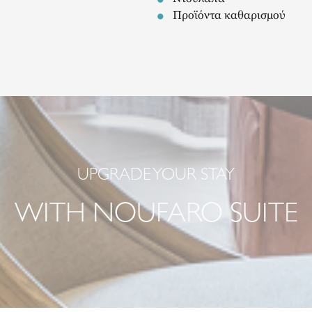
Προϊόντα καθαρισμού
UPGRADE YOUR STAY
WITH NOUFARO SUITE